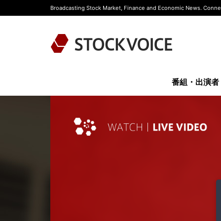
Broadcasting Stock Market, Finance and Economic News. Connec
番組・出演者