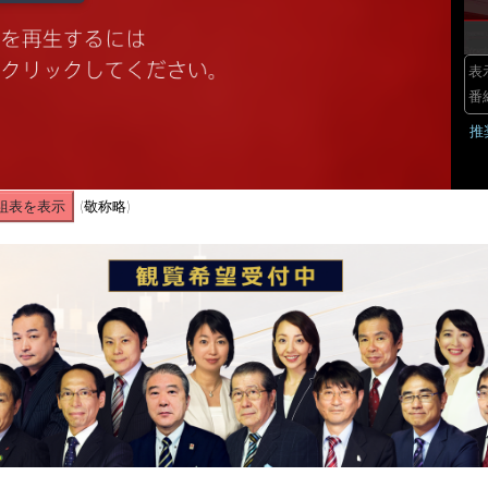
Play
Video
表
番
推
組表を表示
(敬称略)